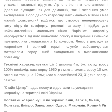
унікальні тактильні відчуття. Лір є втіленням елегантності і
ідеально підходить як для домашніх, так і готельних умов
експлуатації. Ворс даного ковроліну максимально м'який і має
ніжний шовковистий відблиск, що створює неперевершену
гаму відчуттів комфорту, розкоші, затишку і підійде для
найвимогливіших маленьких ніжок. Чарівність ковроліну
народжується від його шовкового блиску в поєднанні з сильною
палітрою, яка складається з 16 кольорів. Легкість догляду за
ковроліном і великий термін служби забезпечується
матеріалом ворсу, який складається з високоякісного
поліаміду.
Технічні характеристики Lir
:
ширина 4м, 5м; склад ворсу
100% поліамід; вага ворсу 1960 р / м.кв .; висота ворсу 10 мм;
загальна товщина 12мм; клас зносостійкості 23, 31; тип ворсу -
саксоні.
"Стайл-Центр" надає послуги з доставки та укладання
ковроліну на території всієї України.
Поставки ковроліну
Lir
по Україні: Київ, Харків, Львів,
Полтава, Дніпро, Запоріжжя, Одеса, Миколаїв, Кривий Ріг
...