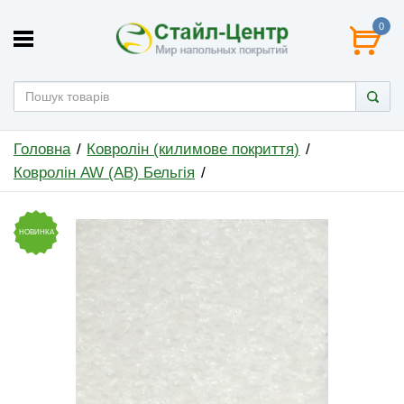
0
Головна
Ковролін (килимове покриття)
Ковролін AW (АВ) Бельгія
НОВИНКА