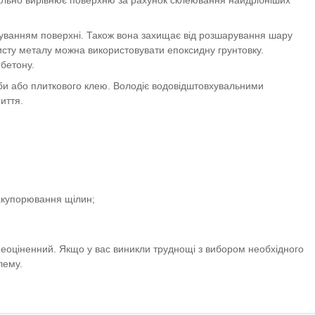
рбуванням поверхні. Також вона захищає від розшарування шару
исту металу можна використовувати епоксидну грунтовку.
 бетону.
би або плиткового клею. Володіє водовідштовхувальними
иття.
закупорювання щілин;
неоціненний. Якщо у вас виникли труднощі з вибором необхідного
лему.