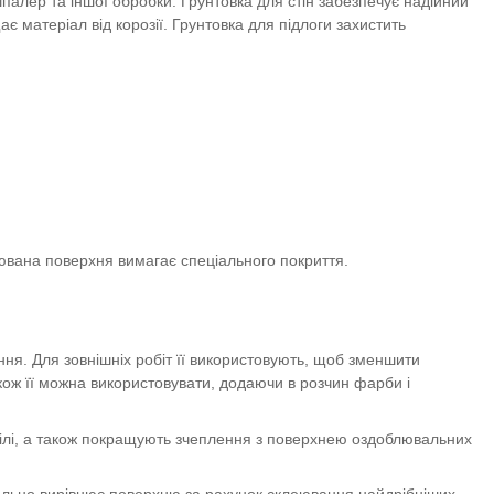
алер та іншої обробки. Грунтовка для стін забезпечує надійний
є матеріал від корозії. Грунтовка для підлоги захистить
лювана поверхня вимагає спеціального покриття.
ення. Для зовнішніх робіт її використовують, щоб зменшити
акож її можна використовувати, додаючи в розчин фарби і
цвілі, а також покращують зчеплення з поверхнею оздоблювальних
еально вирівнює поверхню за рахунок склеювання найдрібніших