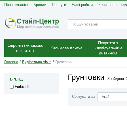
Про компанію
Бренди
Послуги
Наші роботи
Корисна інформ
Покриття з
Ковролін (килимове
Килимова плитка
індивідуальним
покриття)
дизайном
Головна
Будівельна хімія
Грунтовки
Грунтовки
Знайдено:
БРЕНД
Forbo
(9)
Сортувати за