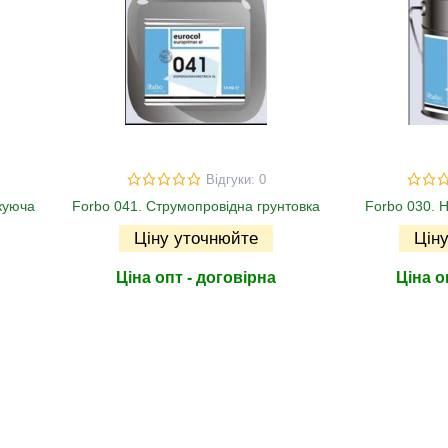
Відгуки: 0
куюча
Forbo 041. Струмопровідна грунтовка
Forbo 030. 
Ціну уточнюйте
Цін
Ціна опт - договірна
Ціна о