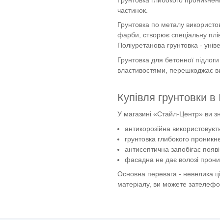
частинок.
Грунтовка по металу використо
фарби, створює спеціальну плі
Поліуретанова грунтовка - уніве
Грунтовка для бетонної підлог
властивостями, перешкоджає ви
Купівля грунтовки в 
У магазині «Стайл-Центр» ви зн
антикорозійна використовуєть
грунтовка глибокого проникн
антисептична запобігає появі 
фасадна не дає волозі проник
Основна перевага - невелика ц
матеріалу, ви можете зателефо