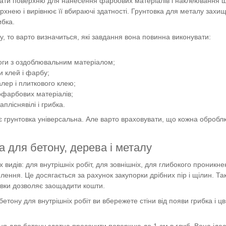
увати поверхню для нанесення фарбових матеріалів і наклеювання шп
рхнею і вирівнює її вбираючі здатності. Грунтовка для металу захища
ибка.
у, то варто визначиться, які завдання вона повинна виконувати:
длоги з оздоблювальним матеріалом;
и клей і фарбу;
ер і плиткового клею;
офарбових матеріалів;
апліснявілі і грибка.
нує грунтовка універсальна. Але варто враховувати, що кожна оброб
 для бетону, дерева і металу
 видів: для внутрішніх робіт, для зовнішніх, для глибокого проникн
лення. Це досягається за рахунок закупорки дрібних пір і щілин. Т
вки дозволяє заощадити кошти.
етону для внутрішніх робіт ви вбережете стіни від появи грибка і 
ня для бетону здатна просочити поверхню до 1 см в глиб. Вона ід