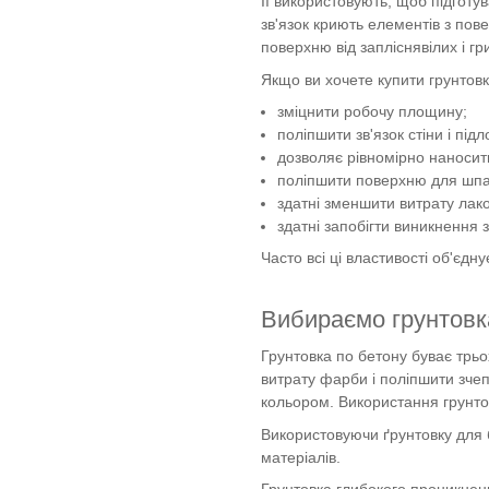
Її використовують, щоб підгот
зв'язок криють елементів з пове
поверхню від запліснявілих і гр
Якщо ви хочете купити грунтовк
зміцнити робочу площину;
поліпшити зв'язок стіни і пі
дозволяє рівномірно наносит
поліпшити поверхню для шпал
здатні зменшити витрату лак
здатні запобігти виникнення з
Часто всі ці властивості об'єд
Вибираємо грунтовка
Грунтовка по бетону буває трьох
витрату фарби і поліпшити зчеп
кольором. Використання грунто
Використовуючи ґрунтовку для б
матеріалів.
Грунтовка глибокого проникнен