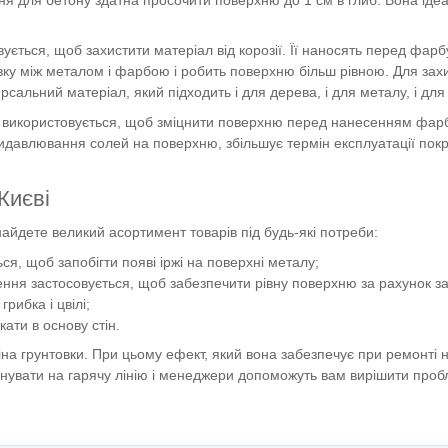
вується, щоб захистити матеріал від корозії. Її наносять перед фа
вку між металом і фарбою і робить поверхню більш рівною. Для зах
рсальний матеріал, який підходить і для дерева, і для металу, і для
и використовується, щоб зміцнити поверхню перед нанесенням фар
давлювання солей на поверхню, збільшує термін експлуатації покр
Києві
айдете великий асортимент товарів під будь-які потреби:
ся, щоб запобігти появі іржі на поверхні металу;
ення застосовується, щоб забезпечити рівну поверхню за рахунок 
грибка і цвілі;
ати в основу стін.
іна грунтовки. При цьому ефект, який вона забезпечує при ремонті 
нувати на гарячу лінію і менеджери допоможуть вам вирішити проб